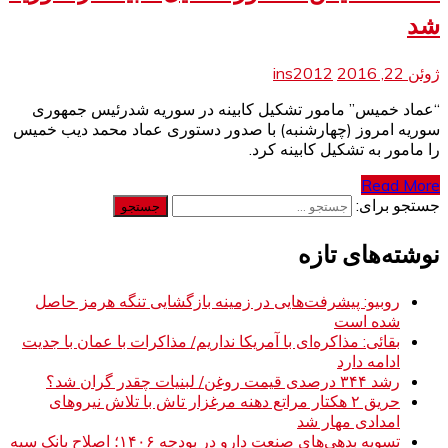
شد
ژوئن 22, 2016
ins2012
“عماد خمیس” مامور تشکیل کابینه در سوریه شدرئیس جمهوری
سوریه امروز (چهارشنبه) با صدور دستوری عماد محمد دیب خمیس
را مامور به تشکیل کابینه کرد.
Read More
جستجو برای:
نوشته‌های تازه
روبیو: پیشرفت‌هایی در زمینه بازگشایی تنگه هرمز حاصل
شده است
بقائی: مذاکره‌ای با آمریکا نداریم/ مذاکرات با عمان با جدیت
ادامه دارد
رشد ۳۴۴ درصدی قیمت روغن/ لبنیات چقدر گران شد؟
حریق ۲ هکتار مراتع دهنه مرغزار تاش با تلاش نیروهای
امدادی مهار شد
تسویه بدهی‌های صنعت دارو در بودجه ۱۴۰۶؛ اصلاح بانک سپه