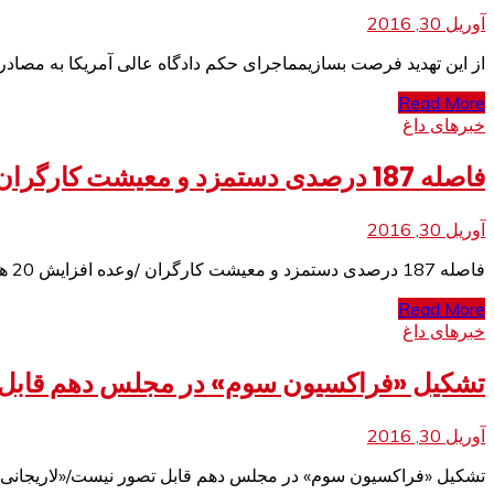
آوریل 30, 2016
از این تهدید فرصت بسازیمماجرای حکم دادگاه عالی آمریکا به مصادره
Read More
خبرهای داغ
فاصله 187 درصدی دستمزد و معيشت كارگران /وعده افزايش 20 هزار تومانی حق مسكن محقق نشد
آوریل 30, 2016
فاصله 187 درصدی دستمزد و معيشت كارگران /وعده افزايش 20 هزار تومانی حق مسكن محقق نشدرئيس كانون عالی شوراهای اسلامی كار كشور گفت: سبد خانوار
Read More
خبرهای داغ
تشکیل «فراکسیون سوم» در مجلس دهم قابل ت
آوریل 30, 2016
تشکیل «فراکسیون سوم» در مجلس دهم قابل تصور نیست/«لاریجانی» در مدار اصولگرایی تعریف می‌شودسخنگوی کمیت