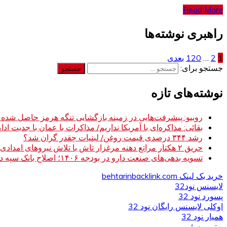
Read More
راهبری نوشته‌ها
1
2
…
120
بعدی
جستجو برای:
نوشته‌های تازه
روبیو: پیشرفت‌هایی در زمینه بازگشایی تنگه هرمز حاصل شده
بقائی: مذاکره‌ای با آمریکا نداریم/ مذاکرات با عمان با جدیت ادام
رشد ۳۴۴ درصدی قیمت روغن/ لبنیات چقدر گران شد؟
حریق ۲ هکتار مراتع دهنه مرغزار تاش با تلاش نیروهای امدادی مهار شد
تسویه بدهی‌های صنعت دارو در بودجه ۱۴۰۶؛ اصلاح بانک سپه در دستور کار
خرید بک لینک behtarinbacklink.com
لایسنس نود32
پسورد نود 32
اوکلی لایسنس رایگان نود 32
همیار نود 32
بهترین سئو