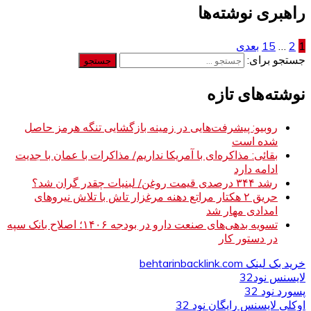
راهبری نوشته‌ها
1
2
…
15
بعدی
جستجو برای:
نوشته‌های تازه
روبیو: پیشرفت‌هایی در زمینه بازگشایی تنگه هرمز حاصل
شده است
بقائی: مذاکره‌ای با آمریکا نداریم/ مذاکرات با عمان با جدیت
ادامه دارد
رشد ۳۴۴ درصدی قیمت روغن/ لبنیات چقدر گران شد؟
حریق ۲ هکتار مراتع دهنه مرغزار تاش با تلاش نیروهای
امدادی مهار شد
تسویه بدهی‌های صنعت دارو در بودجه ۱۴۰۶؛ اصلاح بانک سپه
در دستور کار
خرید بک لینک behtarinbacklink.com
لایسنس نود32
پسورد نود 32
اوکلی لایسنس رایگان نود 32