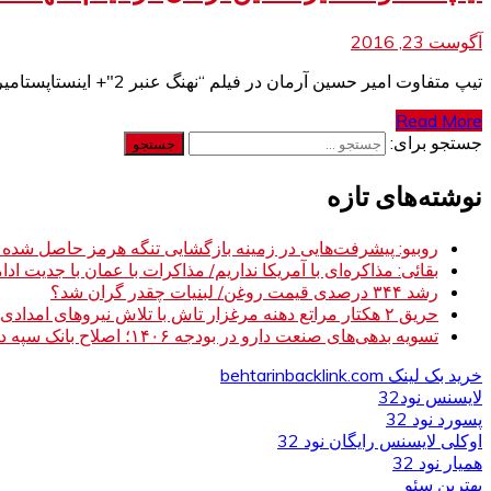
آگوست 23, 2016
تیپ متفاوت امیر حسین آرمان در فیلم “نهنگ عنبر 2″+ اینستاپستامیر حسین آرمان بازیگر سینما و تلویزیون در اینستاگرام خود عکسی از گریم و تیپ
Read More
جستجو برای:
نوشته‌های تازه
روبیو: پیشرفت‌هایی در زمینه بازگشایی تنگه هرمز حاصل شده
بقائی: مذاکره‌ای با آمریکا نداریم/ مذاکرات با عمان با جدیت ادام
رشد ۳۴۴ درصدی قیمت روغن/ لبنیات چقدر گران شد؟
حریق ۲ هکتار مراتع دهنه مرغزار تاش با تلاش نیروهای امدادی مهار شد
تسویه بدهی‌های صنعت دارو در بودجه ۱۴۰۶؛ اصلاح بانک سپه در دستور کار
خرید بک لینک behtarinbacklink.com
لایسنس نود32
پسورد نود 32
اوکلی لایسنس رایگان نود 32
همیار نود 32
بهترین سئو