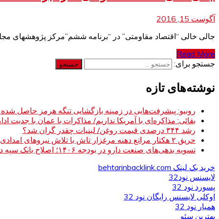
آگوست 15, 2016
جالی خالی “اقتصاد مقاومتی” در “برنامه ششم”مرکز پژوهشهای مجلس ن
Read More
جستجو برای:
نوشته‌های تازه
روبیو: پیشرفت‌هایی در زمینه بازگشایی تنگه هرمز حاصل شده
بقائی: مذاکره‌ای با آمریکا نداریم/ مذاکرات با عمان با جدیت ادام
رشد ۳۴۴ درصدی قیمت روغن/ لبنیات چقدر گران شد؟
حریق ۲ هکتار مراتع دهنه مرغزار تاش با تلاش نیروهای امدادی مهار شد
تسویه بدهی‌های صنعت دارو در بودجه ۱۴۰۶؛ اصلاح بانک سپه در دستور کار
خرید بک لینک behtarinbacklink.com
لایسنس نود32
پسورد نود 32
اوکلی لایسنس رایگان نود 32
همیار نود 32
بهترین سئو