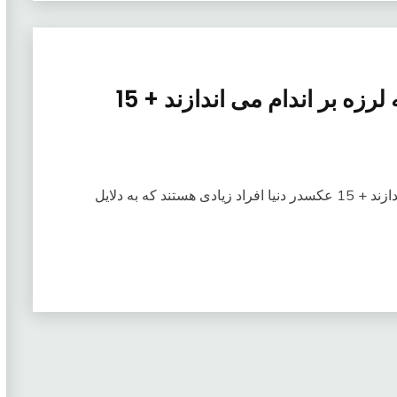
“لوکس و نابودگر” سلاح هایی که لرزه بر اندام می اندازند + 15
“لوکس و نابودگر” سلاح هایی که لرزه بر اندام می اندازند + 15 عکسدر دنیا افراد زیادی هستند که به دلایل