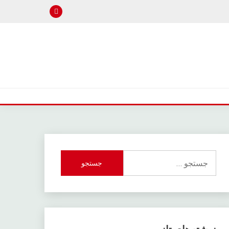
جستجو
برای: