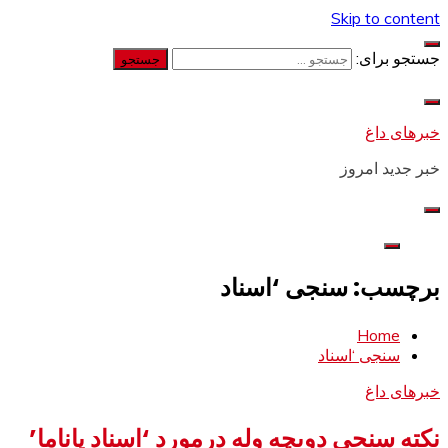
Skip to content
جستجو برای:
خبرهای داغ
خبر جدید امروز
برچسب: سنجی ‘اسناد
Home
سنجی ‘اسناد
خبرهای داغ
نکته سنجی دويچه وله درمورد ‘اسناد پاناما’