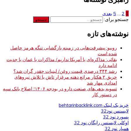
1
2
…
5
بعدی
جستجو برای:
نوشته‌های تازه
روبیو: پیشرفت‌هایی در زمینه بازگشایی تنگه هرمز حاصل
شده است
بقائی: مذاکره‌ای با آمریکا نداریم/ مذاکرات با عمان با جدیت
ادامه دارد
رشد ۳۴۴ درصدی قیمت روغن/ لبنیات چقدر گران شد؟
حریق ۲ هکتار مراتع دهنه مرغزار تاش با تلاش نیروهای
امدادی مهار شد
تسویه بدهی‌های صنعت دارو در بودجه ۱۴۰۶؛ اصلاح بانک سپه
در دستور کار
خرید بک لینک behtarinbacklink.com
لایسنس نود32
پسورد نود 32
اوکلی لایسنس رایگان نود 32
همیار نود 32