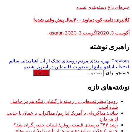
خبرهای داغ
دسته‌بندی نشده
کلانتری: دامنه کوه دماوند ۴۰۰سال پیش وقف شده!
آگوست 3, 2020
آگوست 3, 2020
asaran
راهبری نوشته
Previous:
بهره مندی مردم روستای تشک از آب آشامیدنی سالم
Next:
نتانیاهو: مانع از عضویت فلسطین در اینترپل شدیم
جستجو برای:
نوشته‌های تازه
روبیو: پیشرفت‌هایی در زمینه بازگشایی تنگه هرمز حاصل
شده است
بقائی: مذاکره‌ای با آمریکا نداریم/ مذاکرات با عمان با جدیت
ادامه دارد
رشد ۳۴۴ درصدی قیمت روغن/ لبنیات چقدر گران شد؟
حریق ۲ هکتار مراتع دهنه مرغزار تاش با تلاش نیروهای