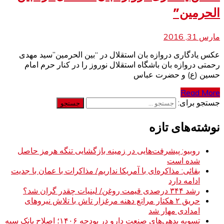
الحرمین”
مارس 31, 2016
عکس یادگاری دروازه بان استقلال در “بین الحرمین”سید مهدی
رحمتی دروازه بان باشگاه استقلال نوروز را در کنار حرم امام
حسین (ع) و حضرت عباس
Read More
جستجو برای:
نوشته‌های تازه
روبیو: پیشرفت‌هایی در زمینه بازگشایی تنگه هرمز حاصل
شده است
بقائی: مذاکره‌ای با آمریکا نداریم/ مذاکرات با عمان با جدیت
ادامه دارد
رشد ۳۴۴ درصدی قیمت روغن/ لبنیات چقدر گران شد؟
حریق ۲ هکتار مراتع دهنه مرغزار تاش با تلاش نیروهای
امدادی مهار شد
تسویه بدهی‌های صنعت دارو در بودجه ۱۴۰۶؛ اصلاح بانک سپه