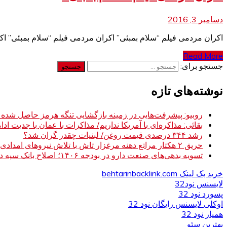
دسامبر 3, 2016
اکران مردمی فیلم “سلام بمبئی” اکران مردمی فیلم “سلام بمبئی” اک
Read More
جستجو برای:
نوشته‌های تازه
روبیو: پیشرفت‌هایی در زمینه بازگشایی تنگه هرمز حاصل شده
بقائی: مذاکره‌ای با آمریکا نداریم/ مذاکرات با عمان با جدیت ادام
رشد ۳۴۴ درصدی قیمت روغن/ لبنیات چقدر گران شد؟
حریق ۲ هکتار مراتع دهنه مرغزار تاش با تلاش نیروهای امدادی مهار شد
تسویه بدهی‌های صنعت دارو در بودجه ۱۴۰۶؛ اصلاح بانک سپه در دستور کار
خرید بک لینک behtarinbacklink.com
لایسنس نود32
پسورد نود 32
اوکلی لایسنس رایگان نود 32
همیار نود 32
بهترین سئو