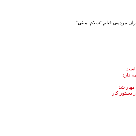
ران مردمی فیلم “سلام بمبئی”
 است
ه دارد