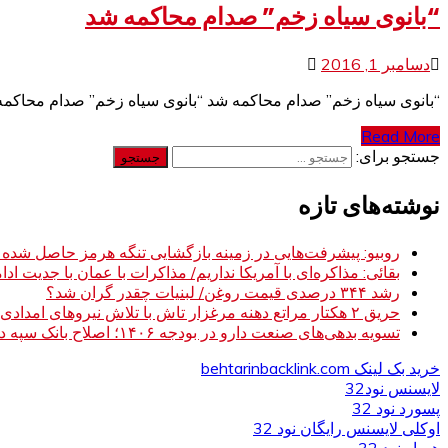
“بانوی سیاه زخم” صدام محاکمه شد
دسامبر 1, 2016
“بانوی سیاه زخم” صدام محاکمه شد “بانوی سیاه زخم” صدام محاکمه
Read More
جستجو برای:
نوشته‌های تازه
روبیو: پیشرفت‌هایی در زمینه بازگشایی تنگه هرمز حاصل شده
بقائی: مذاکره‌ای با آمریکا نداریم/ مذاکرات با عمان با جدیت ادام
رشد ۳۴۴ درصدی قیمت روغن/ لبنیات چقدر گران شد؟
حریق ۲ هکتار مراتع دهنه مرغزار تاش با تلاش نیروهای امدادی مهار شد
تسویه بدهی‌های صنعت دارو در بودجه ۱۴۰۶؛ اصلاح بانک سپه در دستور کار
خرید بک لینک behtarinbacklink.com
لایسنس نود32
پسورد نود 32
اوکلی لایسنس رایگان نود 32