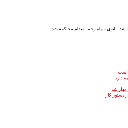
 شد “بانوی سیاه زخم” صدام محاکمه شد
 است
ه دارد