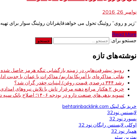
نوامبر 26, 2016
“زیر و روی” روئینگ تحول می خواهدقایقرانان روئینگ سوار برای تهیه
Read More
جستجو برای:
نوشته‌های تازه
روبیو: پیشرفت‌هایی در زمینه بازگشایی تنگه هرمز حاصل شده
بقائی: مذاکره‌ای با آمریکا نداریم/ مذاکرات با عمان با جدیت ادام
رشد ۳۴۴ درصدی قیمت روغن/ لبنیات چقدر گران شد؟
حریق ۲ هکتار مراتع دهنه مرغزار تاش با تلاش نیروهای امدادی مهار شد
تسویه بدهی‌های صنعت دارو در بودجه ۱۴۰۶؛ اصلاح بانک سپه در دستور کار
خرید بک لینک behtarinbacklink.com
لایسنس نود32
پسورد نود 32
اوکلی لایسنس رایگان نود 32
همیار نود 32
بهترین سئو