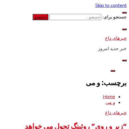
Skip to content
جستجو برای:
خبرهای داغ
خبر جدید امروز
برچسب: و می
Home
و می
خبرهای داغ
“زیر و روی” روئینگ تحول می خواهد