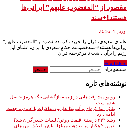
مقصود از “المغضوب علیهم” ایرانی‌ها
هستند!+سند
آوریل 4, 2016
علمای سعودی، قرآن را تحریف کردند/مقصود از “المغضوب علیهم”
ایرانی‌ها هستند!+سندخصومت حکام سعودی با ایران، علمای این
رژیم را برآن داشت تا در ترجمه قرآن
Read More
جستجو برای:
نوشته‌های تازه
روبیو: پیشرفت‌هایی در زمینه بازگشایی تنگه هرمز حاصل
شده است
بقائی: مذاکره‌ای با آمریکا نداریم/ مذاکرات با عمان با جدیت
ادامه دارد
رشد ۳۴۴ درصدی قیمت روغن/ لبنیات چقدر گران شد؟
حریق ۲ هکتار مراتع دهنه مرغزار تاش با تلاش نیروهای