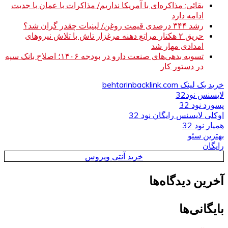
بقائی: مذاکره‌ای با آمریکا نداریم/ مذاکرات با عمان با جدیت
ادامه دارد
رشد ۳۴۴ درصدی قیمت روغن/ لبنیات چقدر گران شد؟
حریق ۲ هکتار مراتع دهنه مرغزار تاش با تلاش نیروهای
امدادی مهار شد
تسویه بدهی‌های صنعت دارو در بودجه ۱۴۰۶؛ اصلاح بانک سپه
در دستور کار
خرید بک لینک behtarinbacklink.com
لایسنس نود32
پسورد نود 32
اوکلی لایسنس رایگان نود 32
همیار نود 32
بهترین سئو
رایگان
خرید آنتی ویروس
آخرین دیدگاه‌ها
بایگانی‌ها