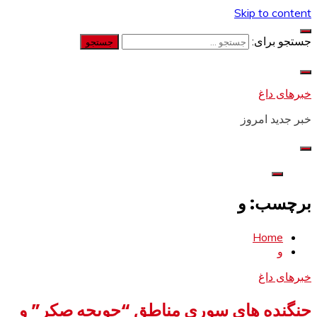
Skip to content
جستجو برای:
خبرهای داغ
خبر جدید امروز
برچسب: و
Home
و
خبرهای داغ
جنگنده های سوری مناطق “حویجه صکر” و