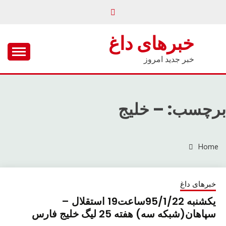
Ski
t
conten
خبرهای داغ
خبر جدید امروز
برچسب: – خليج
Home
خبرهای داغ
یکشنبه 95/1/22ساعت19 استقلال –
سپاهان(شبکه سه) هفته 25 ليگ خليج فارس