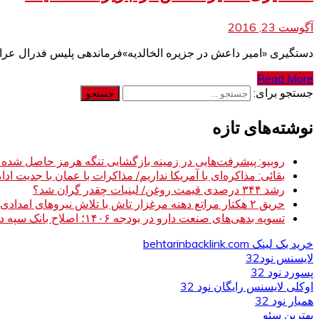
آگوست 23, 2016
دستگیری «امیر داعش در جزیره الخالدیه»فرماندهی پلیس فدرال عراق ا
Read More
جستجو برای:
نوشته‌های تازه
روبیو: پیشرفت‌هایی در زمینه بازگشایی تنگه هرمز حاصل شده
بقائی: مذاکره‌ای با آمریکا نداریم/ مذاکرات با عمان با جدیت ادام
رشد ۳۴۴ درصدی قیمت روغن/ لبنیات چقدر گران شد؟
حریق ۲ هکتار مراتع دهنه مرغزار تاش با تلاش نیروهای امدادی مهار شد
تسویه بدهی‌های صنعت دارو در بودجه ۱۴۰۶؛ اصلاح بانک سپه در دستور کار
خرید بک لینک behtarinbacklink.com
لایسنس نود32
پسورد نود 32
اوکلی لایسنس رایگان نود 32
همیار نود 32
بهترین سئو