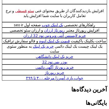
افزایش بازدیدکنندگان از طریق محتوای غنی
سئو قسطی
و نرخ
تعامل کاربران با سایت شما افزایش یابد
راهکارهای تخصصی
بک لینک خوب
صفحه اول seo ir
افزایش رپورتاژ معتبر
رپورتاژ ارزان
و ارزان سئو تخصصی
خرید لایسنس آنتی ویروس نود 32 ارزان
ساخت بکلینک باکیفیت
قیمت بک لینک انبوه
و فالو سفارش ترافیک
بک لینک چیست بک لینک دائمی
خرید بک لینک
به منظور سئوی
سایت
خرید بک لینک دانشگاهی
یوزر پس نود 32
خرید رپورتاژ آگهی دائمی
خرید رپورتاژ
جواب بازی آمیرزا مرحله ۴۰۰ تا ۴۹۹
آخرین دیدگاه‌ها
بایگانی‌ها