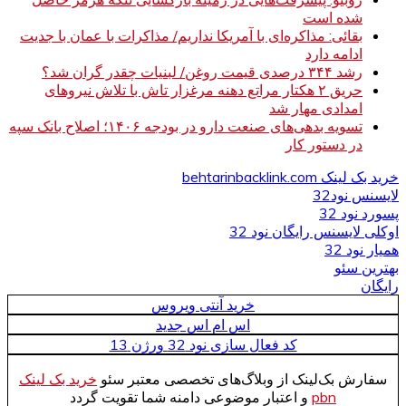
شده است
بقائی: مذاکره‌ای با آمریکا نداریم/ مذاکرات با عمان با جدیت
ادامه دارد
رشد ۳۴۴ درصدی قیمت روغن/ لبنیات چقدر گران شد؟
حریق ۲ هکتار مراتع دهنه مرغزار تاش با تلاش نیروهای
امدادی مهار شد
تسویه بدهی‌های صنعت دارو در بودجه ۱۴۰۶؛ اصلاح بانک سپه
در دستور کار
خرید بک لینک behtarinbacklink.com
لایسنس نود32
پسورد نود 32
اوکلی لایسنس رایگان نود 32
همیار نود 32
بهترین سئو
رایگان
خرید آنتی ویروس
اس ام اس جدید
کد فعال سازی نود 32 ورژن 13
سفارش بک‌لینک از وبلاگ‌های تخصصی معتبر سئو
خرید بک لینک
pbn
و اعتبار موضوعی دامنه شما تقویت گردد