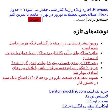
Previous:
اجاره ویلا در زیبا کنار شبی چقدر می شود؟ + جدول
Next:
عبداله‌بخش: تعطیلات نوروز در تهران ماندم تا تمرین کنم
جستجو برای:
نوشته‌های تازه
روبیو: پیشرفت‌هایی در زمینه بازگشایی تنگه هرمز حاصل
شده است
بقائی: مذاکره‌ای با آمریکا نداریم/ مذاکرات با عمان با جدیت
ادامه دارد
رشد ۳۴۴ درصدی قیمت روغن/ لبنیات چقدر گران شد؟
حریق ۲ هکتار مراتع دهنه مرغزار تاش با تلاش نیروهای
امدادی مهار شد
تسویه بدهی‌های صنعت دارو در بودجه ۱۴۰۶؛ اصلاح بانک سپه
در دستور کار
خرید بک لینک behtarinbacklink.com
لایسنس نود32
پسورد نود 32
اوکلی لایسنس رایگان نود 32