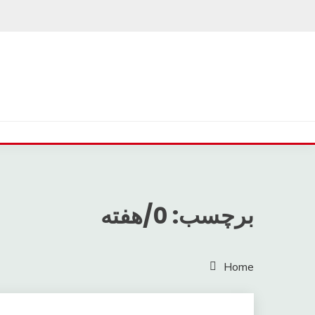
Ski
t
conten
برچسب: 0/هفته
Home