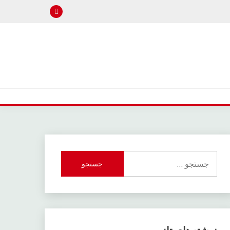
جستجو
برای: