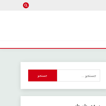
جستجو
برای: