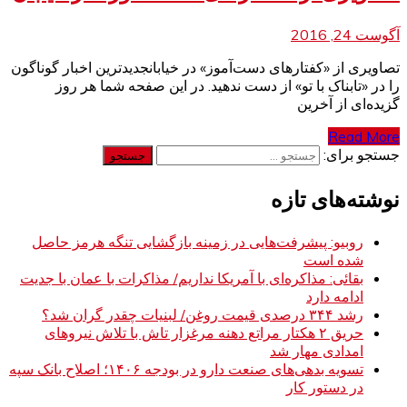
آگوست 24, 2016
تصاویری از «کفتارهای دست‌آموز» در خیابانجدیدترین اخبار گوناگون
را در «تابناک با تو» از دست ندهید. در این صفحه شما هر روز
گزید‌ه‌ای از آخرین
Read More
جستجو برای:
نوشته‌های تازه
روبیو: پیشرفت‌هایی در زمینه بازگشایی تنگه هرمز حاصل
شده است
بقائی: مذاکره‌ای با آمریکا نداریم/ مذاکرات با عمان با جدیت
ادامه دارد
رشد ۳۴۴ درصدی قیمت روغن/ لبنیات چقدر گران شد؟
حریق ۲ هکتار مراتع دهنه مرغزار تاش با تلاش نیروهای
امدادی مهار شد
تسویه بدهی‌های صنعت دارو در بودجه ۱۴۰۶؛ اصلاح بانک سپه
در دستور کار