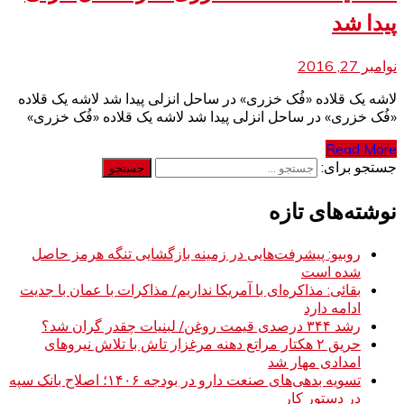
پیدا شد
نوامبر 27, 2016
لاشه یک قلاده «فُک خزری» در ساحل انزلی پیدا شد لاشه یک قلاده
«فُک خزری» در ساحل انزلی پیدا شد لاشه یک قلاده «فُک خزری»
Read More
جستجو برای:
نوشته‌های تازه
روبیو: پیشرفت‌هایی در زمینه بازگشایی تنگه هرمز حاصل
شده است
بقائی: مذاکره‌ای با آمریکا نداریم/ مذاکرات با عمان با جدیت
ادامه دارد
رشد ۳۴۴ درصدی قیمت روغن/ لبنیات چقدر گران شد؟
حریق ۲ هکتار مراتع دهنه مرغزار تاش با تلاش نیروهای
امدادی مهار شد
تسویه بدهی‌های صنعت دارو در بودجه ۱۴۰۶؛ اصلاح بانک سپه
در دستور کار