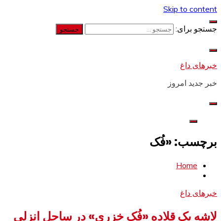
Skip to content
جستجو برای:
خبرهای داغ
خبر جدید امروز
برچسب: «فُک
Home
خبرهای داغ
لاشه یک قلاده «فُک خزری» در ساحل انزلی