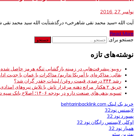
نوامبر 27, 2016
آیت الله «سید محمد نقی شاهرخی» درگذشتآیت الله سید محمد نقی 
Read More
جستجو برای:
نوشته‌های تازه
روبیو: پیشرفت‌هایی در زمینه بازگشایی تنگه هرمز حاصل شده
بقائی: مذاکره‌ای با آمریکا نداریم/ مذاکرات با عمان با جدیت ادام
رشد ۳۴۴ درصدی قیمت روغن/ لبنیات چقدر گران شد؟
حریق ۲ هکتار مراتع دهنه مرغزار تاش با تلاش نیروهای امدادی مهار شد
تسویه بدهی‌های صنعت دارو در بودجه ۱۴۰۶؛ اصلاح بانک سپه در دستور کار
خرید بک لینک behtarinbacklink.com
لایسنس نود32
پسورد نود 32
اوکلی لایسنس رایگان نود 32
همیار نود 32
بهترین سئو