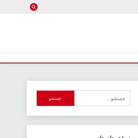
جستجو
برای: