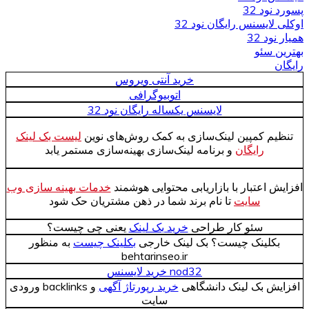
پسورد نود 32
اوکلی لایسنس رایگان نود 32
همیار نود 32
بهترین سئو
رایگان
خرید آنتی ویروس
اتوبیوگرافی
لایسنس یکساله رایگان نود 32
تنظیم کمپین لینک‌سازی به کمک روش‌های نوین
لیست بک لینک
رایگان
و برنامه لینک‌سازی بهینه‌سازی مستمر یابد
افزایش اعتبار با بازاریابی محتوایی هوشمند
خدمات بهینه سازی وب
سایت
تا نام برند شما در ذهن مشتریان حک شود
سئو کار طراحی
خرید بک لینک
یعنی چی چیست؟
بکلینک چیست؟ بک لینک خارجی
بکلینک چیست
به منظور
behtarinseo.ir
nod32 خرید لایسنس
افزایش بک لینک دانشگاهی
خرید رپورتاژ آگهی
و backlinks ورودی
سایت