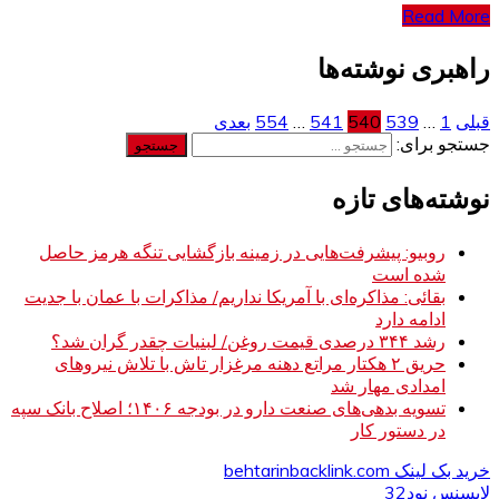
Read More
راهبری نوشته‌ها
قبلی
1
…
539
540
541
…
554
بعدی
جستجو برای:
نوشته‌های تازه
روبیو: پیشرفت‌هایی در زمینه بازگشایی تنگه هرمز حاصل
شده است
بقائی: مذاکره‌ای با آمریکا نداریم/ مذاکرات با عمان با جدیت
ادامه دارد
رشد ۳۴۴ درصدی قیمت روغن/ لبنیات چقدر گران شد؟
حریق ۲ هکتار مراتع دهنه مرغزار تاش با تلاش نیروهای
امدادی مهار شد
تسویه بدهی‌های صنعت دارو در بودجه ۱۴۰۶؛ اصلاح بانک سپه
در دستور کار
خرید بک لینک behtarinbacklink.com
لایسنس نود32