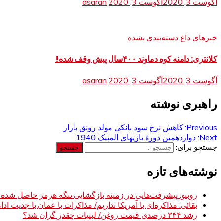
آگوست 3, 2020
آگوست 3, 2020
asaran
خبرهای داغ
دسته‌بندی نشده
کلانتری: دامنه کوه دماوند ۴۰۰سال پیش وقف شده!
آگوست 3, 2020
آگوست 3, 2020
asaran
راهبری نوشته
Previous:
کاهش نرخ سود بانکی مولد رونق بازار
Next:
دوازدهمین دورۀ بازیهای المپیک 1940
جستجو برای:
نوشته‌های تازه
روبیو: پیشرفت‌هایی در زمینه بازگشایی تنگه هرمز حاصل شده
بقائی: مذاکره‌ای با آمریکا نداریم/ مذاکرات با عمان با جدیت ادام
رشد ۳۴۴ درصدی قیمت روغن/ لبنیات چقدر گران شد؟