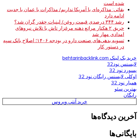
شده است
بقائی: مذاکره‌ای با آمریکا نداریم/ مذاکرات با عمان با جدیت
ادامه دارد
رشد ۳۴۴ درصدی قیمت روغن/ لبنیات چقدر گران شد؟
حریق ۲ هکتار مراتع دهنه مرغزار تاش با تلاش نیروهای
امدادی مهار شد
تسویه بدهی‌های صنعت دارو در بودجه ۱۴۰۶؛ اصلاح بانک سپه
در دستور کار
خرید بک لینک behtarinbacklink.com
لایسنس نود32
پسورد نود 32
اوکلی لایسنس رایگان نود 32
همیار نود 32
بهترین سئو
رایگان
خرید آنتی ویروس
آخرین دیدگاه‌ها
بایگانی‌ها