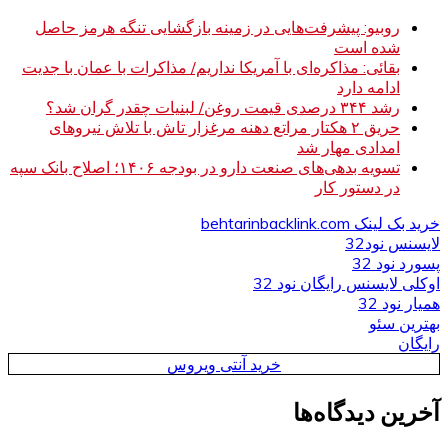
روبیو: پیشرفت‌هایی در زمینه بازگشایی تنگه هرمز حاصل
شده است
بقائی: مذاکره‌ای با آمریکا نداریم/ مذاکرات با عمان با جدیت
ادامه دارد
رشد ۳۴۴ درصدی قیمت روغن/ لبنیات چقدر گران شد؟
حریق ۲ هکتار مراتع دهنه مرغزار تاش با تلاش نیروهای
امدادی مهار شد
تسویه بدهی‌های صنعت دارو در بودجه ۱۴۰۶؛ اصلاح بانک سپه
در دستور کار
خرید بک لینک behtarinbacklink.com
لایسنس نود32
پسورد نود 32
اوکلی لایسنس رایگان نود 32
همیار نود 32
بهترین سئو
رایگان
خرید آنتی ویروس
آخرین دیدگاه‌ها