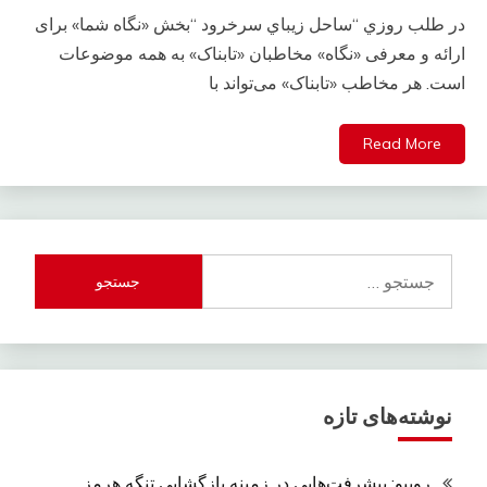
در طلب روزي “ساحل زيباي سرخرود “بخش «نگاه شما» برای
ارائه و معرفی «نگاه» مخاطبان «تابناک» به همه موضوعات
است. هر مخاطب «تابناک» می‌تواند با
Read More
جستجو
برای:
نوشته‌های تازه
روبیو: پیشرفت‌هایی در زمینه بازگشایی تنگه هرمز