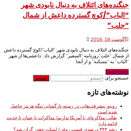
جنگنده‌های ائتلاف به دنبال نابودی شهر
“الباب”/کوچ گسترده داعش از شمال
“حلب”
آگوست 18, 2016
جنگنده‌های ائتلاف به دنبال نابودی شهر “الباب”/کوچ گسترده داعش
از شمال “حلب”روزنامه “السفیر” گزارش داد : داعشی‌ها از شهر
“الباب” به “مسکنه” و از آنجا
Read More
جستجو برای:
نوشته‌های تازه
روبیو: پیشرفت‌هایی در زمینه بازگشایی تنگه هرمز حاصل
شده است
بقائی: مذاکره‌ای با آمریکا نداریم/ مذاکرات با عمان با جدیت
ادامه دارد
رشد ۳۴۴ درصدی قیمت روغن/ لبنیات چقدر گران شد؟