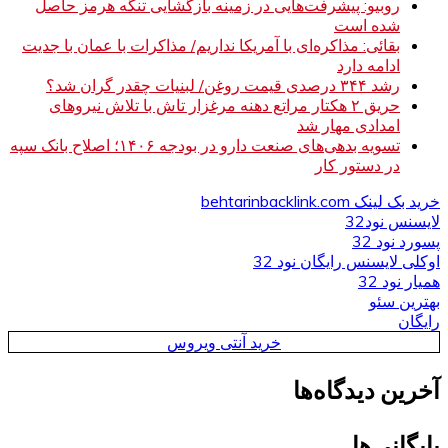
روبیو: پیشرفت‌هایی در زمینه بازگشایی تنگه هرمز حاصل
شده است
بقائی: مذاکره‌ای با آمریکا نداریم/ مذاکرات با عمان با جدیت
ادامه دارد
رشد ۳۴۴ درصدی قیمت روغن/ لبنیات چقدر گران شد؟
حریق ۲ هکتار مراتع دهنه مرغزار تاش با تلاش نیروهای
امدادی مهار شد
تسویه بدهی‌های صنعت دارو در بودجه ۱۴۰۶؛ اصلاح بانک سپه
در دستور کار
خرید بک لینک behtarinbacklink.com
لایسنس نود32
پسورد نود 32
اوکلی لایسنس رایگان نود 32
همیار نود 32
بهترین سئو
رایگان
خرید آنتی ویروس
آخرین دیدگاه‌ها
بایگانی‌ها