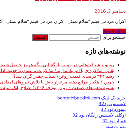
دسامبر 3, 2016
اکران مردمی فیلم “سلام بمبئی” اکران مردمی فیلم “سلام بمبئی” اک
Read More
جستجو برای:
نوشته‌های تازه
روبیو: پیشرفت‌هایی در زمینه بازگشایی تنگه هرمز حاصل شده
بقائی: مذاکره‌ای با آمریکا نداریم/ مذاکرات با عمان با جدیت ادام
رشد ۳۴۴ درصدی قیمت روغن/ لبنیات چقدر گران شد؟
حریق ۲ هکتار مراتع دهنه مرغزار تاش با تلاش نیروهای امدادی مهار شد
تسویه بدهی‌های صنعت دارو در بودجه ۱۴۰۶؛ اصلاح بانک سپه در دستور کار
خرید بک لینک behtarinbacklink.com
لایسنس نود32
پسورد نود 32
اوکلی لایسنس رایگان نود 32
همیار نود 32
بهترین سئو