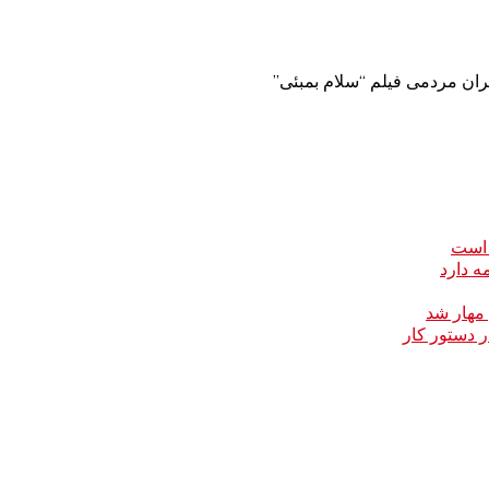
ران مردمی فیلم “سلام بمبئی”
 است
ه دارد