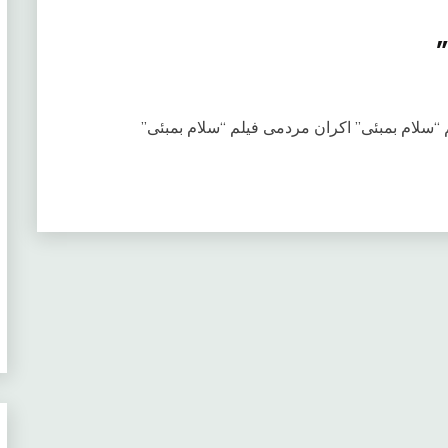
”
“سلام بمبئی” اکران مردمی فیلم “سلام بمبئی”