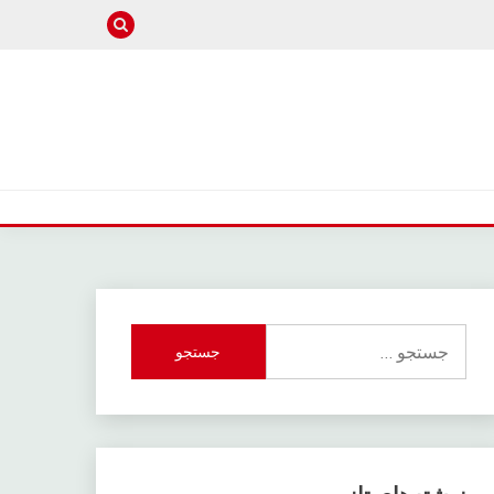
جستجو
برای: