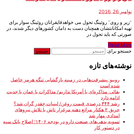
نوامبر 26, 2016
“زیر و روی” روئینگ تحول می خواهدقایقرانان روئینگ سوار برای
تهیه امکانانتشان همچنان دست به دامان کشورهای دیگر شدند، در
صورتی که باید تحول در
Read More
جستجو برای:
نوشته‌های تازه
روبیو: پیشرفت‌هایی در زمینه بازگشایی تنگه هرمز حاصل
شده است
بقائی: مذاکره‌ای با آمریکا نداریم/ مذاکرات با عمان با جدیت
ادامه دارد
رشد ۳۴۴ درصدی قیمت روغن/ لبنیات چقدر گران شد؟
حریق ۲ هکتار مراتع دهنه مرغزار تاش با تلاش نیروهای
امدادی مهار شد
تسویه بدهی‌های صنعت دارو در بودجه ۱۴۰۶؛ اصلاح بانک سپه
در دستور کار