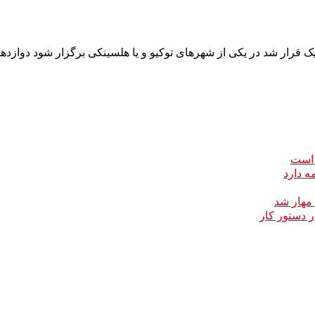
 است
ه دارد