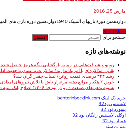
مارس 25, 2016
دوازدهمین دورۀ بازیهای المپیک 1940دوازدهمین دوره بازی های المپیک قرار شد در یکی از شهرهای توکیو و یا هلسینکی برگزار شود دوازدهمین دورۀ بازیهای المپیک
Read More
جستجو برای:
نوشته‌های تازه
روبیو: پیشرفت‌هایی در زمینه بازگشایی تنگه هرمز حاصل شده
بقائی: مذاکره‌ای با آمریکا نداریم/ مذاکرات با عمان با جدیت ادام
رشد ۳۴۴ درصدی قیمت روغن/ لبنیات چقدر گران شد؟
حریق ۲ هکتار مراتع دهنه مرغزار تاش با تلاش نیروهای امدادی مهار شد
تسویه بدهی‌های صنعت دارو در بودجه ۱۴۰۶؛ اصلاح بانک سپه در دستور کار
خرید بک لینک behtarinbacklink.com
لایسنس نود32
پسورد نود 32
اوکلی لایسنس رایگان نود 32
همیار نود 32
بهترین سئو