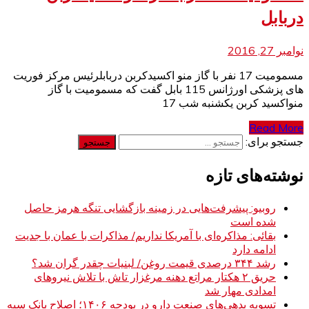
دربابل
نوامبر 27, 2016
مسمومیت 17 نفر با گاز منو اکسیدکربن دربابلرئیس مرکز فوریت
های پزشکی اورژانس 115 بابل گفت که مسمومیت با گاز
منواکسید کربن یکشنبه شب 17
Read More
جستجو برای:
نوشته‌های تازه
روبیو: پیشرفت‌هایی در زمینه بازگشایی تنگه هرمز حاصل
شده است
بقائی: مذاکره‌ای با آمریکا نداریم/ مذاکرات با عمان با جدیت
ادامه دارد
رشد ۳۴۴ درصدی قیمت روغن/ لبنیات چقدر گران شد؟
حریق ۲ هکتار مراتع دهنه مرغزار تاش با تلاش نیروهای
امدادی مهار شد
تسویه بدهی‌های صنعت دارو در بودجه ۱۴۰۶؛ اصلاح بانک سپه