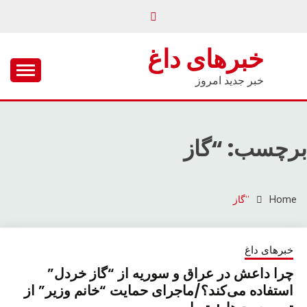
Ski
t
conten
خبرهای داغ
خبر جدید امروز
برچسب: “گاز
Home
“گاز
خبرهای داغ
چرا داعش در عراق و سوریه از “گاز خردل”
استفاده می‌کند؟/ماجرای حمایت “خانم وزیر” از