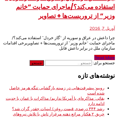
استفاده می‌کند؟/ماجرای حمایت “خانم
وزیر” از تروریست‌ها + تصاویر
آوریل 7, 2016
چرا داعش در عراق و سوریه از “گاز خردل” استفاده می‌کند؟/
ماجرای حمایت “خانم وزیر” از تروریست‌ها + تصاویربرخی اقدامات
سازمان ملل در برابر داعش قابل
Read More
جستجو برای:
نوشته‌های تازه
روبیو: پیشرفت‌هایی در زمینه بازگشایی تنگه هرمز حاصل
شده است
بقائی: مذاکره‌ای با آمریکا نداریم/ مذاکرات با عمان با جدیت
ادامه دارد
رشد ۳۴۴ درصدی قیمت روغن/ لبنیات چقدر گران شد؟
حریق ۲ هکتار مراتع دهنه مرغزار تاش با تلاش نیروهای