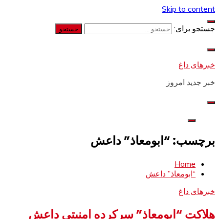
Skip to content
جستجو برای:
خبرهای داغ
خبر جدید امروز
برچسب: “ابومعاذ” داعش
Home
“ابومعاذ” داعش
خبرهای داغ
هلاکت “ابومعاذ” سرکرده امنیتی داعش