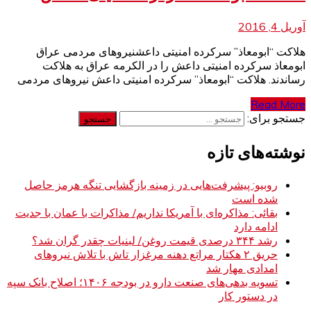
آوریل 4, 2016
هلاکت “ابومعاذ” سرکرده امنیتی داعشنیروهای مردمی عراق
ابومعاذ سرکرده امنیتی داعش را در الکرمه عراق به هلاکت
رساندند. هلاکت “ابومعاذ” سرکرده امنیتی داعش نیروهای مردمی
Read More
جستجو برای:
نوشته‌های تازه
روبیو: پیشرفت‌هایی در زمینه بازگشایی تنگه هرمز حاصل
شده است
بقائی: مذاکره‌ای با آمریکا نداریم/ مذاکرات با عمان با جدیت
ادامه دارد
رشد ۳۴۴ درصدی قیمت روغن/ لبنیات چقدر گران شد؟
حریق ۲ هکتار مراتع دهنه مرغزار تاش با تلاش نیروهای
امدادی مهار شد
تسویه بدهی‌های صنعت دارو در بودجه ۱۴۰۶؛ اصلاح بانک سپه
در دستور کار