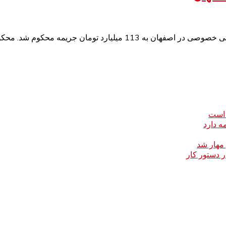
 است
ه دارد