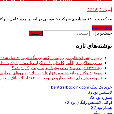
آوریل 2, 2016
محکومیت ۱۱۰ میلیاردی شرکت خصوصی در اصفهانمدیرعامل شرکتی خصوصی در اصفهان به 113 میلیارد تومان جریمه محکوم شد. محکومیت ۱۱۰ میلیاردی شرکت خصوصی در اصفهان
Read More
جستجو برای:
نوشته‌های تازه
روبیو: پیشرفت‌هایی در زمینه بازگشایی تنگه هرمز حاصل شده
بقائی: مذاکره‌ای با آمریکا نداریم/ مذاکرات با عمان با جدیت ادام
رشد ۳۴۴ درصدی قیمت روغن/ لبنیات چقدر گران شد؟
حریق ۲ هکتار مراتع دهنه مرغزار تاش با تلاش نیروهای امدادی مهار شد
تسویه بدهی‌های صنعت دارو در بودجه ۱۴۰۶؛ اصلاح بانک سپه در دستور کار
خرید بک لینک behtarinbacklink.com
لایسنس نود32
پسورد نود 32
اوکلی لایسنس رایگان نود 32
همیار نود 32
بهترین سئو