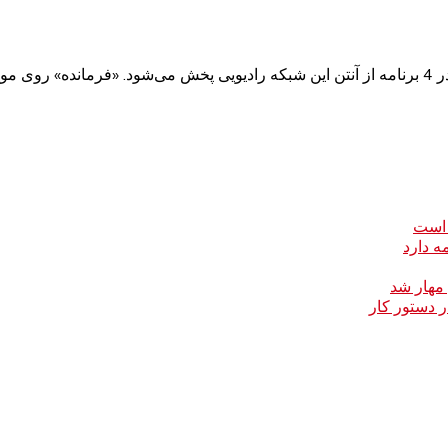
برای
 است
ه دارد