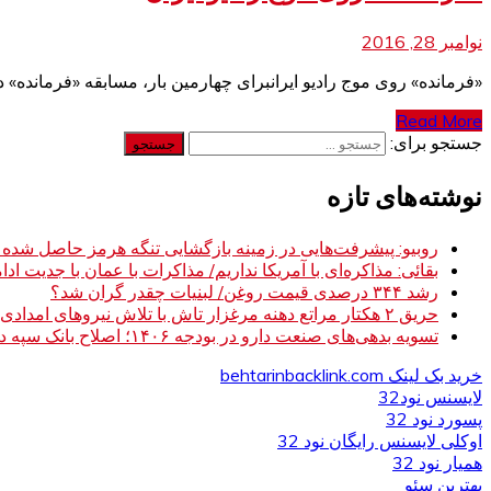
نوامبر 28, 2016
«فرمانده» روی موج رادیو ایرانبرای چهارمین بار، مسابقه «فرمانده» در 4 برنامه از آنتن این شبکه رادیویی پخش می‌شود. «فرمانده» روی موج رادیو ایران 
Read More
جستجو برای:
نوشته‌های تازه
روبیو: پیشرفت‌هایی در زمینه بازگشایی تنگه هرمز حاصل شده
بقائی: مذاکره‌ای با آمریکا نداریم/ مذاکرات با عمان با جدیت ادام
رشد ۳۴۴ درصدی قیمت روغن/ لبنیات چقدر گران شد؟
حریق ۲ هکتار مراتع دهنه مرغزار تاش با تلاش نیروهای امدادی مهار شد
تسویه بدهی‌های صنعت دارو در بودجه ۱۴۰۶؛ اصلاح بانک سپه در دستور کار
خرید بک لینک behtarinbacklink.com
لایسنس نود32
پسورد نود 32
اوکلی لایسنس رایگان نود 32
همیار نود 32
بهترین سئو