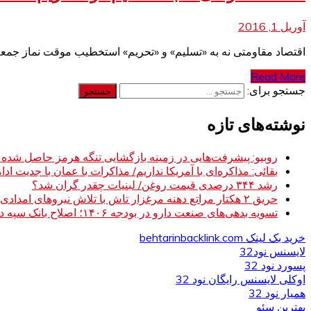
آوریل 1, 2016
اقتصاد مقاومتی نه به «تسلیم» و «تحریم» استخطیب موقت نماز جمعه این
Read More
جستجو برای:
نوشته‌های تازه
روبیو: پیشرفت‌هایی در زمینه بازگشایی تنگه هرمز حاصل شده
بقائی: مذاکره‌ای با آمریکا نداریم/ مذاکرات با عمان با جدیت ادام
رشد ۳۴۴ درصدی قیمت روغن/ لبنیات چقدر گران شد؟
حریق ۲ هکتار مراتع دهنه مرغزار تاش با تلاش نیروهای امدادی مهار شد
تسویه بدهی‌های صنعت دارو در بودجه ۱۴۰۶؛ اصلاح بانک سپه در دستور کار
خرید بک لینک behtarinbacklink.com
لایسنس نود32
پسورد نود 32
اوکلی لایسنس رایگان نود 32
همیار نود 32
بهترین سئو