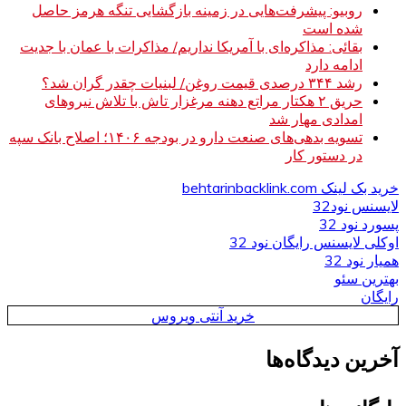
روبیو: پیشرفت‌هایی در زمینه بازگشایی تنگه هرمز حاصل
شده است
بقائی: مذاکره‌ای با آمریکا نداریم/ مذاکرات با عمان با جدیت
ادامه دارد
رشد ۳۴۴ درصدی قیمت روغن/ لبنیات چقدر گران شد؟
حریق ۲ هکتار مراتع دهنه مرغزار تاش با تلاش نیروهای
امدادی مهار شد
تسویه بدهی‌های صنعت دارو در بودجه ۱۴۰۶؛ اصلاح بانک سپه
در دستور کار
خرید بک لینک behtarinbacklink.com
لایسنس نود32
پسورد نود 32
اوکلی لایسنس رایگان نود 32
همیار نود 32
بهترین سئو
رایگان
خرید آنتی ویروس
آخرین دیدگاه‌ها