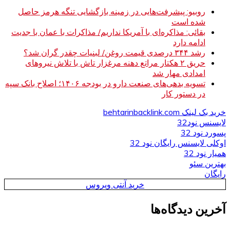
روبیو: پیشرفت‌هایی در زمینه بازگشایی تنگه هرمز حاصل
شده است
بقائی: مذاکره‌ای با آمریکا نداریم/ مذاکرات با عمان با جدیت
ادامه دارد
رشد ۳۴۴ درصدی قیمت روغن/ لبنیات چقدر گران شد؟
حریق ۲ هکتار مراتع دهنه مرغزار تاش با تلاش نیروهای
امدادی مهار شد
تسویه بدهی‌های صنعت دارو در بودجه ۱۴۰۶؛ اصلاح بانک سپه
در دستور کار
خرید بک لینک behtarinbacklink.com
لایسنس نود32
پسورد نود 32
اوکلی لایسنس رایگان نود 32
همیار نود 32
بهترین سئو
رایگان
خرید آنتی ویروس
آخرین دیدگاه‌ها