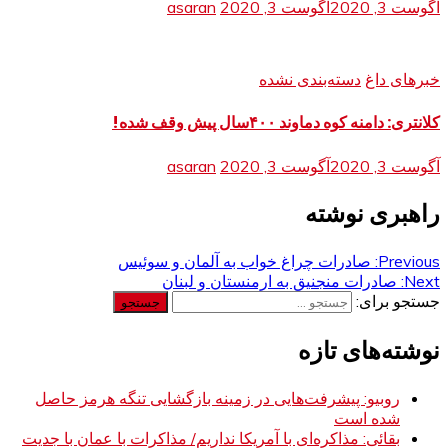
آگوست 3, 2020
آگوست 3, 2020
asaran
خبرهای داغ
دسته‌بندی نشده
کلانتری: دامنه کوه دماوند ۴۰۰سال پیش وقف شده!
آگوست 3, 2020
آگوست 3, 2020
asaran
راهبری نوشته
Previous:
صادرات چراغ خواب به آلمان و سوئیس
Next:
صادرات منجنیق به ارمنستان و لبنان
جستجو برای:
نوشته‌های تازه
روبیو: پیشرفت‌هایی در زمینه بازگشایی تنگه هرمز حاصل
شده است
بقائی: مذاکره‌ای با آمریکا نداریم/ مذاکرات با عمان با جدیت