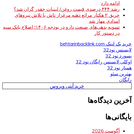
ادامه دارد
رشد ۳۴۴ درصدی قیمت روغن/ لبنیات چقدر گران شد؟
حریق ۲ هکتار مراتع دهنه مرغزار تاش با تلاش نیروهای
امدادی مهار شد
تسویه بدهی‌های صنعت دارو در بودجه ۱۴۰۶؛ اصلاح بانک سپه
در دستور کار
خرید بک لینک behtarinbacklink.com
لایسنس نود32
پسورد نود 32
اوکلی لایسنس رایگان نود 32
همیار نود 32
بهترین سئو
رایگان
خرید آنتی ویروس
آخرین دیدگاه‌ها
بایگانی‌ها
آگوست 2026