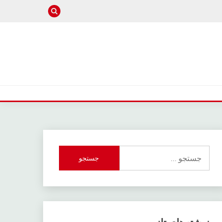
جستجو
برای: