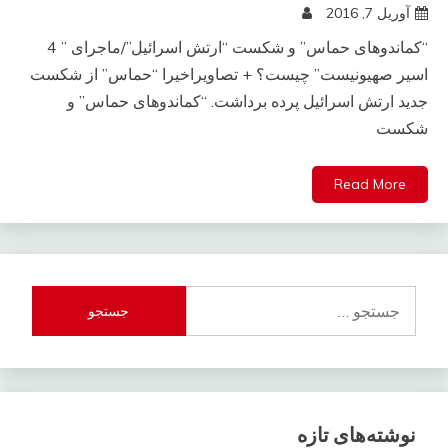
آوریل 7, 2016
“کماندوهای حماس” و شکست “ارتش اسرائیل”/ماجرای ” 4
اسیر صهیونیست” چیست؟ + تصاویراخیرا “حماس” از شکست
جدید ارتش اسرائیل پرده برداشت. “کماندوهای حماس” و
شکست
Read More
جستجو
برای:
نوشته‌های تازه