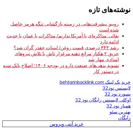
نوشته‌های تازه
روبیو: پیشرفت‌هایی در زمینه بازگشایی تنگه هرمز حاصل
شده است
بقائی: مذاکره‌ای با آمریکا نداریم/ مذاکرات با عمان با جدیت
ادامه دارد
رشد ۳۴۴ درصدی قیمت روغن/ لبنیات چقدر گران شد؟
حریق ۲ هکتار مراتع دهنه مرغزار تاش با تلاش نیروهای
امدادی مهار شد
تسویه بدهی‌های صنعت دارو در بودجه ۱۴۰۶؛ اصلاح بانک سپه
در دستور کار
خرید بک لینک behtarinbacklink.com
لایسنس نود32
پسورد نود 32
اوکلی لایسنس رایگان نود 32
همیار نود 32
بهترین سئو
رایگان
خرید آنتی ویروس