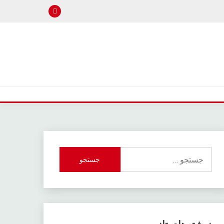
جستجو
برای: