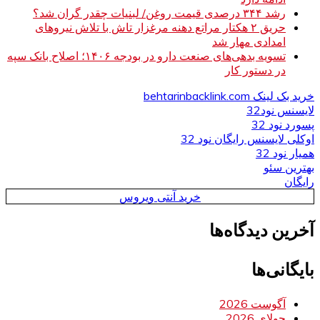
رشد ۳۴۴ درصدی قیمت روغن/ لبنیات چقدر گران شد؟
حریق ۲ هکتار مراتع دهنه مرغزار تاش با تلاش نیروهای
امدادی مهار شد
تسویه بدهی‌های صنعت دارو در بودجه ۱۴۰۶؛ اصلاح بانک سپه
در دستور کار
خرید بک لینک behtarinbacklink.com
لایسنس نود32
پسورد نود 32
اوکلی لایسنس رایگان نود 32
همیار نود 32
بهترین سئو
رایگان
خرید آنتی ویروس
آخرین دیدگاه‌ها
بایگانی‌ها
آگوست 2026
جولای 2026